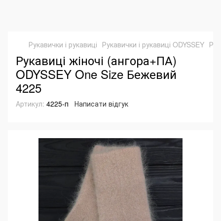
Рукавички і рукавиці
Рукавички і рукавиці ODYSSEY
Рук
Рукавиці жіночі (ангора+ПА)
ODYSSEY One Size Бежевий
4225
Артикул:
4225-п
Написати відгук