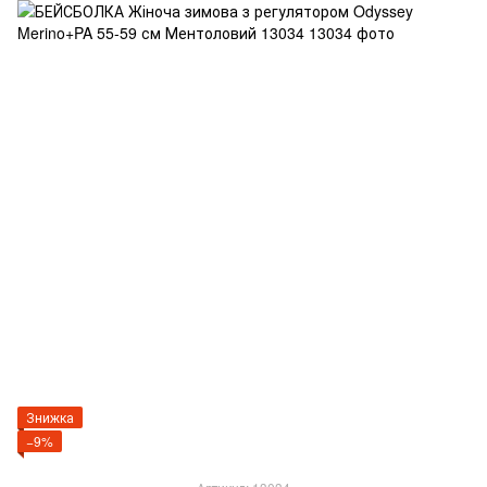
Знижка
−9%