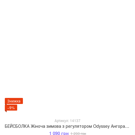
Знижка
−9%
Артикул: 14137
БЕЙСБОЛКА Жіноча зимова з регулятором Odyssey Ангора+нейлон 55-59 см Бежевий 14137
1 090 грн
1 200 грн