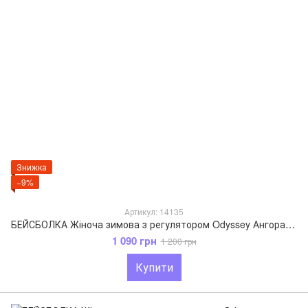
Знижка
−9%
Артикул: 14135
БЕЙСБОЛКА Жіноча зимова з регулятором Odyssey Ангора+нейлон 55-59 см Малиновий 14135
1 090 грн
1 200 грн
Купити