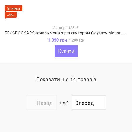
Знижка
−9%
Артикул: 12847
БЕЙСБОЛКА Жіноча зимова з регулятором Odyssey Merino+PA 55-59 см Синій 12847
1 090 грн
1 200 грн
Купити
Показати ще 14 товарів
Назад
Вперед
1
з 2