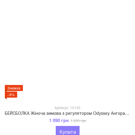
Знижка
−9%
Артикул: 14145
БЕЙСБОЛКА Жіноча зимова з регулятором Odyssey Ангора+нейлон 55-59 см Капучино 14145
1 090 грн
1 200 грн
Купити