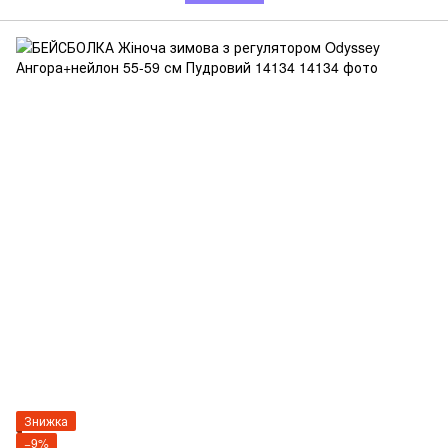
Знижка
−9%