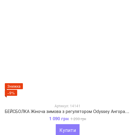
Знижка
−9%
Артикул: 14141
БЕЙСБОЛКА Жіноча зимова з регулятором Odyssey Ангора+нейлон 55-59 см Білий 14141
1 090 грн
1 200 грн
Купити