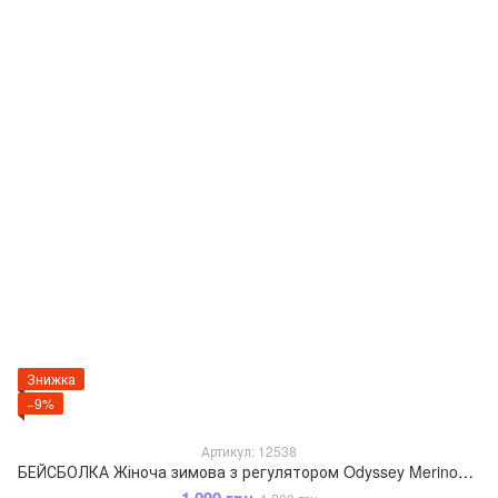
Знижка
−9%
Артикул: 12538
БЕЙСБОЛКА Жіноча зимова з регулятором Odyssey Merino+PA 55-59 см СІрий 12538