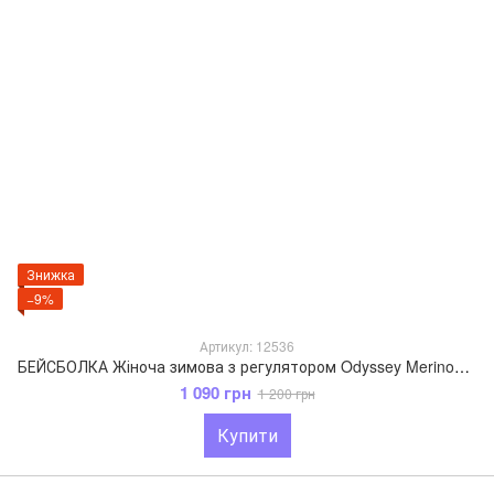
Знижка
−9%
Артикул: 12536
БЕЙСБОЛКА Жіноча зимова з регулятором Odyssey Merino+PA 55-59 см Молочний 12536
1 090 грн
1 200 грн
Купити