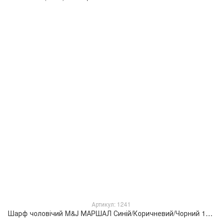
Артикул: 1241
Шарф чоловічий M&J МАРШАЛ Синій/Коричневий/Чорний 170х34 см (1241)