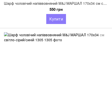
Шарф чоловічий напіввовняний M&J МАРШАЛ 170х34 см світло-сірий/темно-сірий 1308
550 грн
Купити