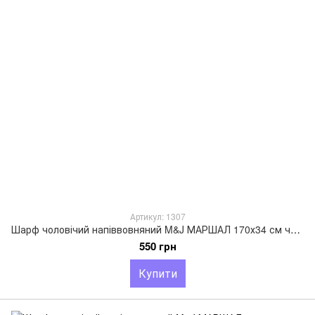
Артикул: 1307
Шарф чоловічий напіввовняний M&J МАРШАЛ 170х34 см чорний/коричневий 1307
550 грн
Купити