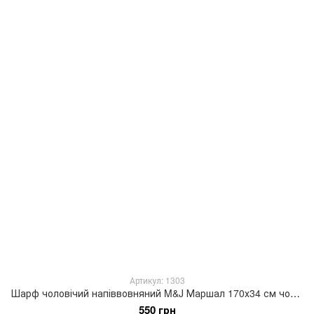
Артикул: 1303
Шарф чоловічий напіввовняний M&J Маршал 170х34 см чорний/сірий/коричневий 1303
550 грн