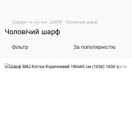
Шарфи та хустки
ШАРФ
Чоловічий шарф
Чоловічий шарф
Фільтр
За популярністю