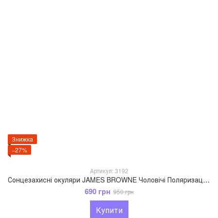
Знижка
−27%
Артикул: 3192
Сонцезахисні окуляри JAMES BROWNE Чоловічі Поляризаційні Антифара коричневий 3192
690 грн
950 грн
Купити