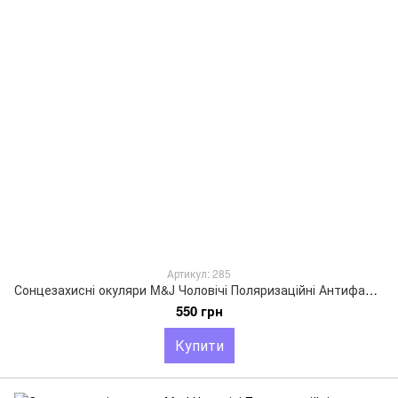
Артикул: 285
Сонцезахисні окуляри M&J Чоловічі Поляризаційні Антифара жовтий (285)
550 грн
Купити