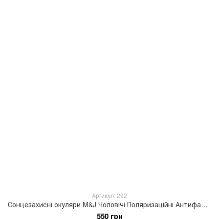
Артикул: 292
Сонцезахисні окуляри M&J Чоловічі Поляризаційні Антифара коричневий (292)
550 грн