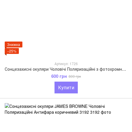
Знижка
−25%
Артикул: 1726
Сонцезахисні окуляри Чоловічі Поляризаційні з фотохромною лінзою M&J сірий 1726-1
600 грн
800 грн
Купити