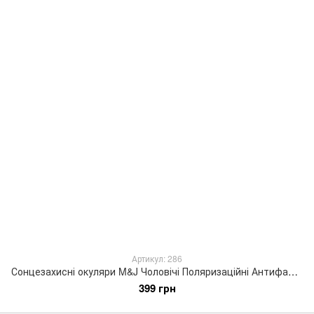
Артикул: 286
Сонцезахисні окуляри M&J Чоловічі Поляризаційні Антифара коричневий (286)
399 грн