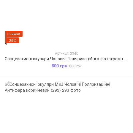
Знижка
−25%
Артикул: 3340
Сонцезахисні окуляри Чоловічі Поляризаційні з фотохромною лінзою Rita Bradley коричневий (3340)
600 грн
800 грн