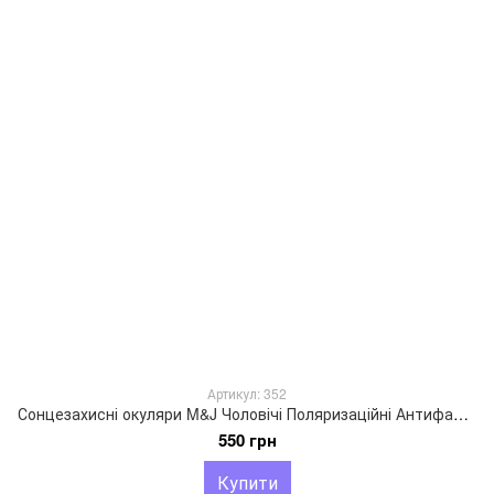
Артикул: 352
Сонцезахисні окуляри M&J Чоловічі Поляризаційні Антифара жовтий (352)
550 грн
Купити