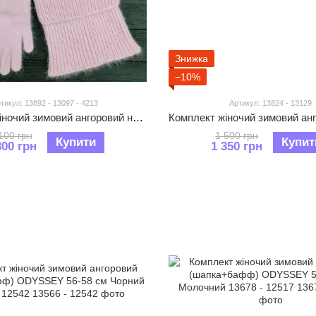
Знижка
−10%
тикул: 13892 - 13097 - 4213
Артикул: 13824 - 13129
Комплект жіночий зимовий ангоровий на флісі (шапка+бафф+рукавички) ODYSSEY 56-59 см Рожевий 13892 - 13097 - 4213
100 грн
1 500 грн
Купити
Купит
800 грн
1 350 грн