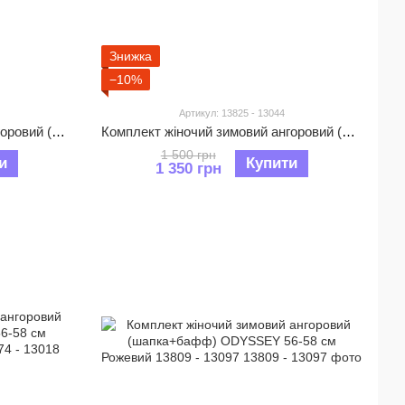
Знижка
−10%
Артикул: 13825 - 13044
Комплект жіночий зимовий ангоровий (шапка+бафф) ODYSSEY 56-58 см Молочний 13678 - 12517
Комплект жіночий зимовий ангоровий (шапка+бафф) ODYSSEY 56-58 см Жовтий 13825 - 13044
1 500 грн
и
Купити
1 350 грн