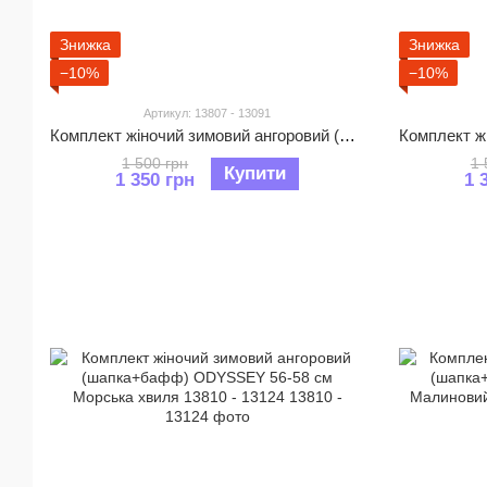
Знижка
Знижка
−10%
−10%
Артикул: 13807 - 13091
Комплект жіночий зимовий ангоровий (шапка+бафф) ODYSSEY 56-58 см Бежевий 13807 - 13091
1 500 грн
1 
Купити
1 350 грн
1 