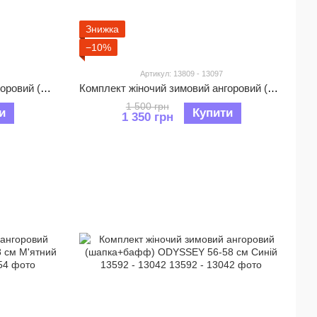
Знижка
−10%
Артикул: 13809 - 13097
Комплект жіночий зимовий ангоровий (шапка+бафф) ODYSSEY 56-58 см Рубіновий 13574 - 13018
Комплект жіночий зимовий ангоровий (шапка+бафф) ODYSSEY 56-58 см Рожевий 13809 - 13097
1 500 грн
и
Купити
1 350 грн