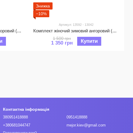
Знижка
−10%
Артикул: 13592 - 13042
Комплект жіночий зимовий ангоровий (шапка+бафф) ODYSSEY 56-58 см М'ятний 13604 - 13054
Комплект жіночий зимовий ангоровий (шапка+бафф) ODYSSEY 56-58 см Синій 13592 - 13042
1 500 грн
и
Купити
1 350 грн
Контактна інформація
380951418888
0951418888
+380681044747
mejor.kiev@gmail.com