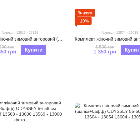
Знижка
−10%
Артикул: 13813 - 13129
Артикул: 13574 - 13018
Комплект жіночий зимовий ангоровий (шапка+бафф) ODYSSEY 56-58 см Бежевий 13813 - 13129
500 грн
1 500 грн
Купити
Купит
350 грн
1 350 грн