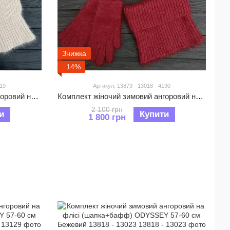
Знижка
−14%
219
Артикул: 13879 - 13018 - 4190
Комплект жіночий зимовий ангоровий на флісі (шапка+бафф+рукавички) ODYSSEY 56-59 см Бежевий 13894 - 13129 - 4219
Комплект жіночий зимовий ангоровий на флісі (шапка+бафф+рукавички) ODYSSEY 56-59 см Рубіновий 13879 - 13018 - 4190
2 100 грн
и
Купити
1 800 грн