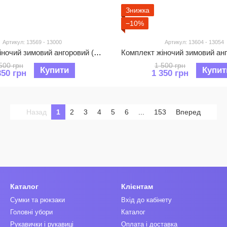
Знижка
−10%
Артикул: 13569 - 13000
Артикул: 13604 - 13054
Комплект жіночий зимовий ангоровий (шапка+бафф) ODYSSEY 56-58 см Малиновий 13569 - 13000
500 грн
1 500 грн
Купити
Купит
350 грн
1 350 грн
Назад
1
2
3
4
5
6
...
153
Вперед
Каталог
Клієнтам
Сумки та рюкзаки
Вхід до кабінету
Головні убори
Каталог
Рукавички і рукавиці
Оплата і доставка