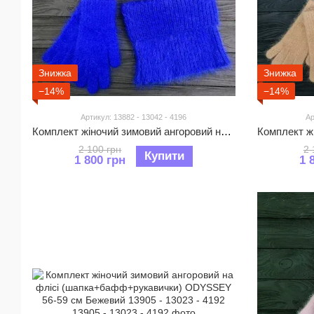
Знижка
Знижка
−14%
−14%
Артикул: 13882 - 13042 - 4196
Ар
Комплект жіночий зимовий ангоровий на флісі (шапка+бафф+рукавички) ODYSSEY 56-59 см Синій 13882 - 13042 - 4196
2 100 грн
2 
Купити
1 800 грн
1 