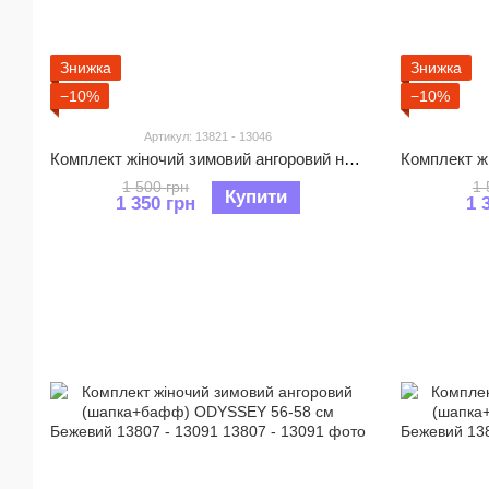
Знижка
Знижка
−10%
−10%
Артикул: 13821 - 13046
Комплект жіночий зимовий ангоровий на флісі (шапка+бафф) ODYSSEY 57-60 см Морквяний 13821 - 13046
1 500 грн
1 
Купити
1 350 грн
1 