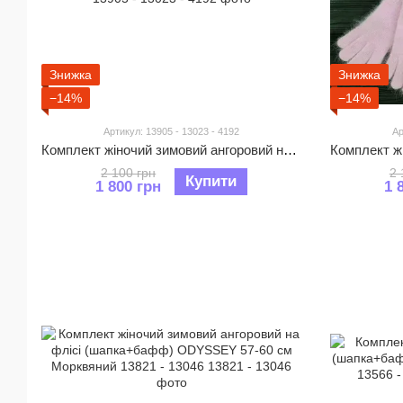
Знижка
Знижка
−14%
−14%
Артикул: 13905 - 13023 - 4192
Ар
Комплект жіночий зимовий ангоровий на флісі (шапка+бафф+рукавички) ODYSSEY 56-59 см Бежевий 13905 - 13023 - 4192
2 100 грн
2 
Купити
1 800 грн
1 