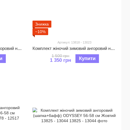
Знижка
−10%
Артикул: 13818 - 13023
Комплект жіночий зимовий ангоровий на флісі (шапка+бафф) ODYSSEY 57-60 см Бежевий 13824 - 13129
Комплект жіночий зимовий ангоровий на флісі (шапка+бафф) ODYSSEY 57-60 см Бежевий 13818 - 13023
1 500 грн
и
Купити
1 350 грн