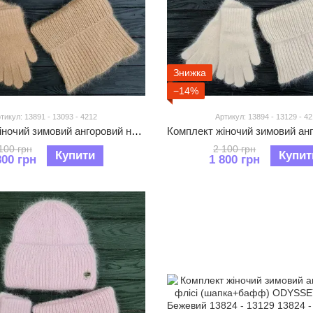
Знижка
−14%
тикул: 13891 - 13093 - 4212
Артикул: 13894 - 13129 - 4
Комплект жіночий зимовий ангоровий на флісі (шапка+бафф+рукавички) ODYSSEY 56-59 см Бежевий 113891 - 13093 - 4212
100 грн
2 100 грн
Купити
Купит
800 грн
1 800 грн