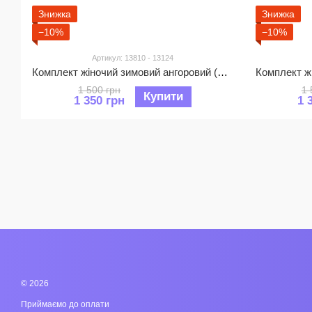
Знижка
Знижка
−10%
−10%
Артикул: 13810 - 13124
Комплект жіночий зимовий ангоровий (шапка+бафф) ODYSSEY 56-58 см Морська хвиля 13810 - 13124
1 500 грн
1 
Купити
1 350 грн
1 
© 2026
Приймаємо до оплати