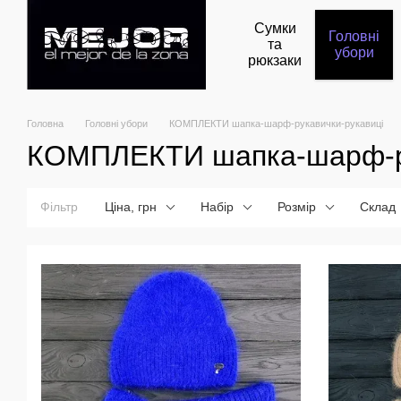
Перейти до основного контенту
Сумки
Головні
та
убори
рюкзаки
Головна
Головні убори
КОМПЛЕКТИ шапка-шарф-рукавички-рукавиці
КОМПЛЕКТИ шапка-шарф-ру
Фільтр
Ціна, грн
Набір
Розмір
Склад