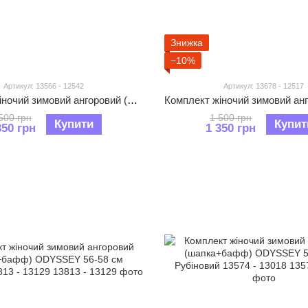
Знижка
−10%
Артикул: 13566 - 12542
Артикул: 13678 - 12517
Комплект жіночий зимовий ангоровий (шапка+бафф) ODYSSEY 56-58 см Чорний 13566 - 12542
500 грн
1 500 грн
Купити
Купит
350 грн
1 350 грн