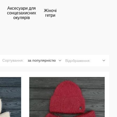
Аксесуари для
Жіночі
сонцезахисних
гетри
окулярів
Сортування:
за популярністю
Відображення: