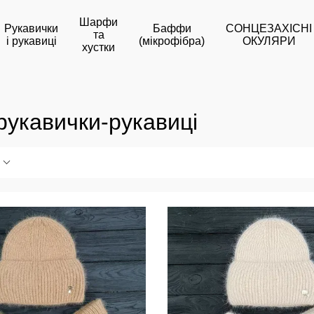
Шарфи
Рукавички
Баффи
СОНЦЕЗАХІСНІ
та
і рукавиці
(мікрофібра)
ОКУЛЯРИ
хустки
кавички-рукавиці