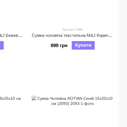
Артикул: 2005
Сумка чоловіча текстильна M&J Бежевий 21х23х7 см (2001)
Сумка чоловіча текстильна M&J Коричневий 31х21х11 см (2005)
и
Купити
699 грн