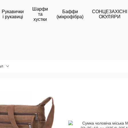
Шарфи
Рукавички
Баффи
СОНЦЕЗАХІСНІ
та
і рукавиці
(мікрофібра)
ОКУЛЯРИ
хустки
ал