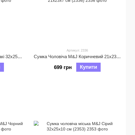
Артикул: 2336
Сумка чоловіча міська M&J Хакі 32х25х10 см (2354)
Сумка Чоловіча M&J Коричневий 21х23х7 см (2336)
и
Купити
699 грн