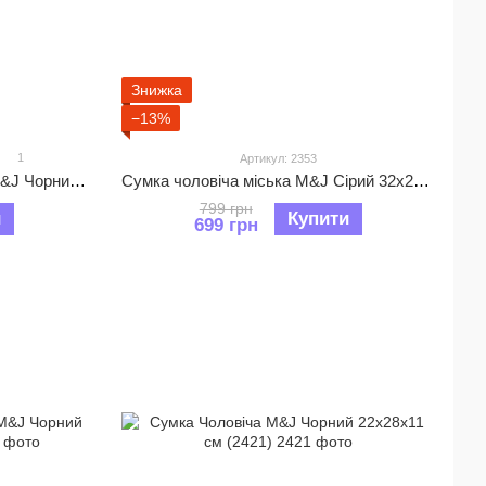
Знижка
−13%
1
Артикул: 2353
Сумка Чоловіча текстильна M&J Чорний 32х25х10 см (2352)
Сумка чоловіча міська M&J Сірий 32х25х10 см (2353)
799 грн
и
Купити
699 грн