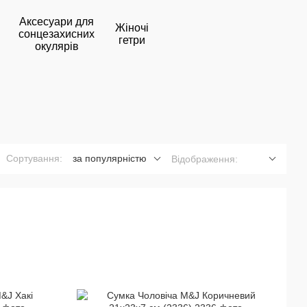
Аксесуари для
Жіночі
сонцезахисних
гетри
окулярів
Сортування:
за популярністю
Відображення: