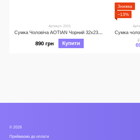
Знижка
−13%
Артикул: 2015
Арти
Сумка Чоловіча AOTIAN Чорний 32х23х12 см (2015)
7
Купити
890 грн
6
© 2026
Приймаємо до оплати