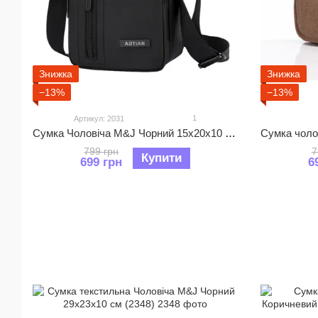
Знижка
Знижка
−13%
−13%
1
Артикул: 2031
Сумка Чоловіча M&J Чорний 15х20х10 см (2031)
799 грн
7
Купити
699 грн
6