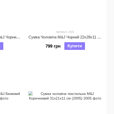
Артикул: 2421
Сумка Чоловіча текстильна M&J Чорний 30х25х10 см (2356)
Сумка Чоловіча M&J Чорний 22х28х11 см (2421)
и
Купити
799 грн