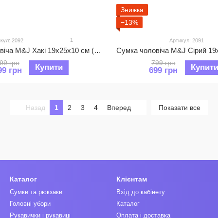
Знижка
−13%
1
кул: 2092
Артикул: 2091
Сумка чоловіча M&J Хакі 19х25х10 см (2092)
99 грн
799 грн
Купити
Купит
99 грн
699 грн
Назад
1
2
3
4
Вперед
Показати все
Каталог
Клієнтам
Сумки та рюкзаки
Вхід до кабінету
Головні убори
Каталог
Рукавички і рукавиці
Оплата і доставка