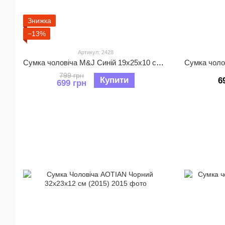
Знижка
−13%
Артикул: 2428
Сумка чоловіча M&J Синій 19х25х10 см (2428)
799 грн
Купити
6
699 грн