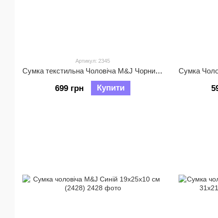
Артикул: 2345
Сумка текстильна Чоловіча M&J Чорний 31х21х11 см (2345)
Купити
699 грн
5