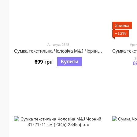
Знижка
−13%
Артикул: 2348
Арти
Сумка текстильна Чоловіча M&J Чорний 29х23х10 см (2348)
7
Купити
699 грн
6