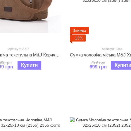
Знижка
−13%
Артикул: 2007
Артикул: 2354
Сумка чоловіча текстильна M&J Коричневий 29х23х10 см (2007)
99 грн
799 грн
Купити
Купит
99 грн
699 грн