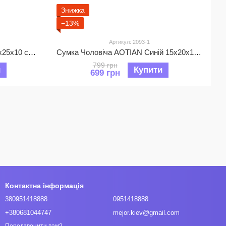
Знижка
−13%
Артикул: 2093-1
Сумка чоловіча M&J Сірий 19х25х10 см (2091)
Сумка Чоловіча AOTIAN Синій 15х20х10 см (2093)
799 грн
и
Купити
699 грн
Контактна інформація
380951418888
0951418888
+380681044747
mejor.kiev@gmail.com