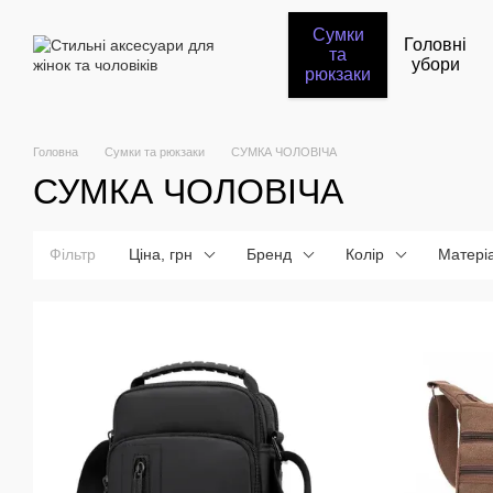
Перейти до основного контенту
Сумки
Головні
та
убори
рюкзаки
Головна
Сумки та рюкзаки
СУМКА ЧОЛОВІЧА
СУМКА ЧОЛОВІЧА
Фільтр
Ціна, грн
Бренд
Колір
Матері