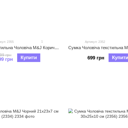
1
кул: 2355
Артикул: 2352
Сумка текстильна Чоловіча M&J Коричневий 32х25х10 см (2355)
99 грн
Купити
Купит
699 грн
99 грн