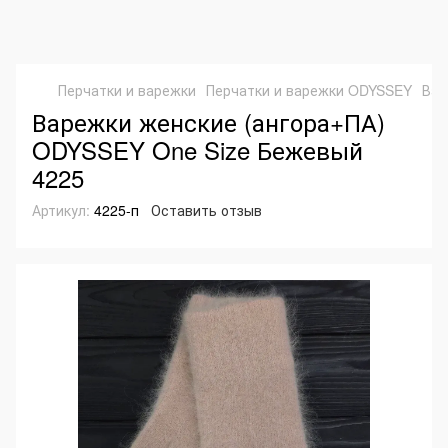
Перчатки и варежки
Перчатки и варежки ODYSSEY
Вар
Варежки женские (ангора+ПА)
ODYSSEY One Size Бежевый
4225
Артикул:
4225-п
Оставить отзыв