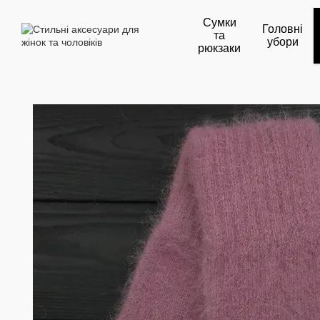
Перейти до основного контенту
Сумки
Головні
та
убори
рюкзаки