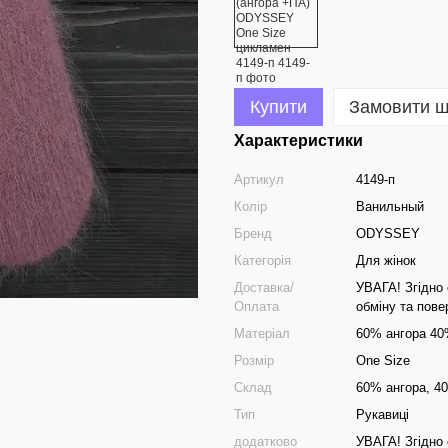
Купити
Замовити 
Характеристики
Артикул
4149-п
Колір
Ванильный
Бренд
ODYSSEY
Категорія
Для жінок
Доставка/
УВАГА! Згідно 
Оплата
обміну та пов
Матеріал
60% ангора 40
Розмір
One Size
Склад
60% ангора, 4
Тип
Рукавиці
додатково
УВАГА! Згідно 