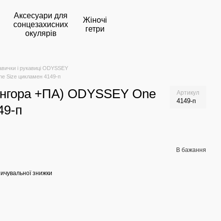
Аксесуари для
Жіночі
сонцезахисних
гетри
окулярів
авички і рукавиці ODYSSEY
ne Size цикламен 4149-п
(ангора +ПА) ODYSSEY One
Артикул
4149-п
49-п
В бажання
ичувальної знижки