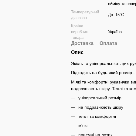
обміну та по
Температурний
До -15°C
діапазон
Країна
виробник
Україна
товара
Доставка
Оплата
Опис
Якість та універсальність цих р
Підходять на будь-який розмір - 
М'які та комфортні рукавички виг
подразнюють шкіру. Теплі та ко
універсальний розмір
не подразнюють шкіру
теплі та комфортні
м'які
приємні на дотик