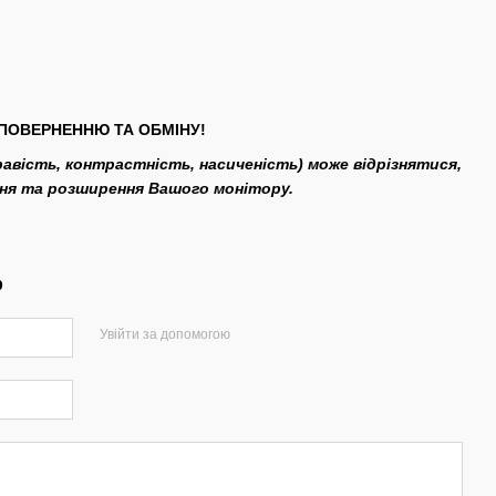
ПОВЕРНЕННЮ ТА ОБМІНУ!
кравість, контрастність, насиченість) може відрізнятися,
ння та розширення Вашого монітору.
р
Увійти за допомогою