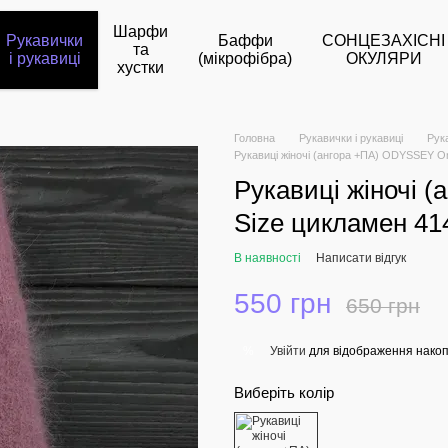
Шарфи
Рукавички
Баффи
СОНЦЕЗАХІСНІ
та
і рукавиці
(мікрофібра)
ОКУЛЯРИ
хустки
Головна
Рукавички і рукавиці
Рук
Рукавиці жіночі (ангора +ПА) ODYSSEY O
Рукавиці жіночі 
Size цикламен 41
В наявності
Написати відгук
550 грн
650 грн
Увійти
для відображення накоп
%
Виберіть колір