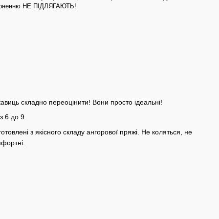
верненню НЕ ПІДЛЯГАЮТЬ!
укавиць складно переоцінити! Вони просто ідеальні!
з 6 до 9.
отовлені з якісного складу ангорової пряжі. Не коляться, не
мфортні.