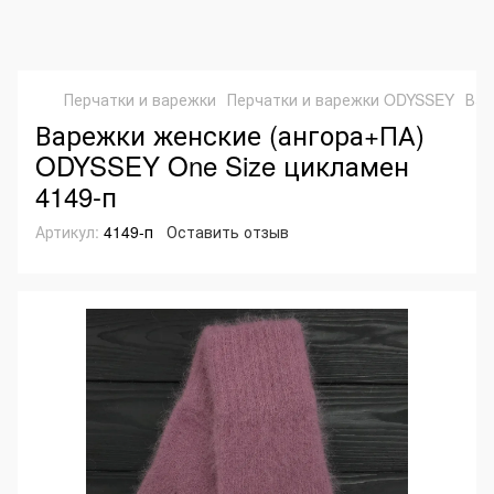
Перчатки и варежки
Перчатки и варежки ODYSSEY
Вар
Варежки женские (ангора+ПА)
ODYSSEY One Size цикламен
4149-п
Артикул:
4149-п
Оставить отзыв