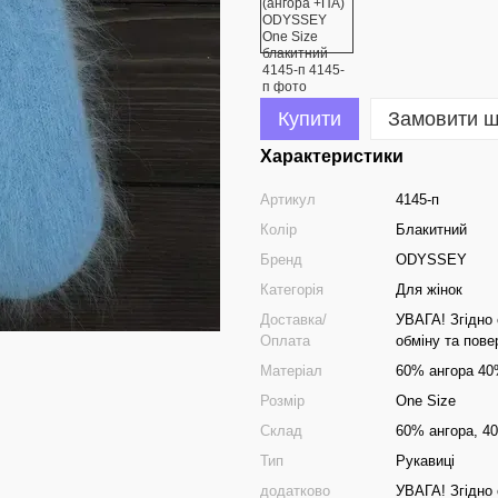
Купити
Замовити 
Характеристики
Артикул
4145-п
Колір
Блакитний
Бренд
ODYSSEY
Категорія
Для жінок
Доставка/
УВАГА! Згідно 
Оплата
обміну та пов
Матеріал
60% ангора 40
Розмір
One Size
Склад
60% ангора, 4
Тип
Рукавиці
додатково
УВАГА! Згідно 