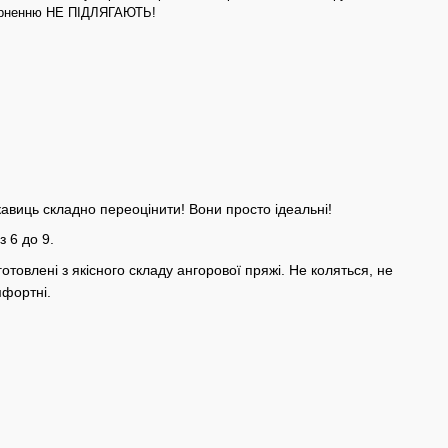
верненню НЕ ПІДЛЯГАЮТЬ!
укавиць складно переоцінити! Вони просто ідеальні!
з 6 до 9.
отовлені з якісного складу ангорової пряжі. Не коляться, не
мфортні.