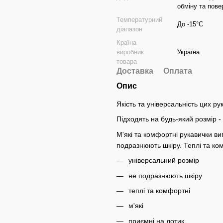
обміну та по
Температурний
До -15°C
діапазон
Країна
виробник
Україна
товара
Доставка
Оплата
Опис
Якість та універсальність цих р
Підходять на будь-який розмір - 
М'які та комфортні рукавички виг
подразнюють шкіру. Теплі та ко
універсальний розмір
не подразнюють шкіру
теплі та комфортні
м'які
приємні на дотик