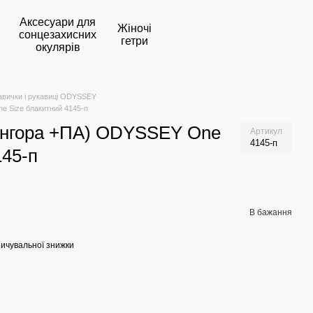
Аксесуари для
Жіночі
сонцезахисних
гетри
окулярів
авички і рукавиці ODYSSEY
e Size блакитний 4145-п
(ангора +ПА) ODYSSEY One
Артикул
4145-п
145-п
В бажання
ичувальної знижки