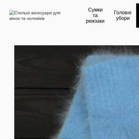
Перейти до основного контенту
Сумки
Головні
та
убори
рюкзаки