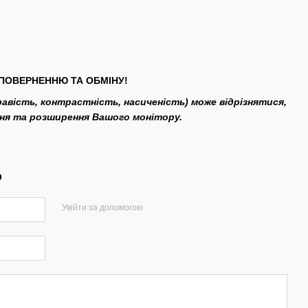
ПОВЕРНЕННЮ ТА ОБМІНУ!
кравість, контрастність, насиченість) може відрізнятися,
ння та розширення Вашого монітору.
р
Увійти за допомогою