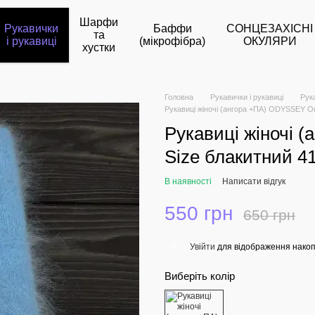
Шарфи
Рукавички
Баффи
СОНЦЕЗАХІСНІ
та
і рукавиці
(мікрофібра)
ОКУЛЯРИ
хустки
Головна
Рукавички і рукавиці
Рук
Рукавиці жіночі (ангора +ПА) ODYSSEY On
Рукавиці жіночі 
Size блакитний 4
В наявності
Написати відгук
550 грн
650 грн
Увійти
для відображення накоп
%
Виберіть колір