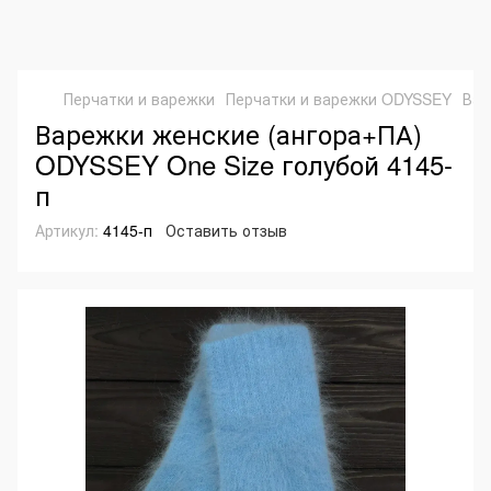
Перчатки и варежки
Перчатки и варежки ODYSSEY
Вар
Варежки женские (ангора+ПА)
ODYSSEY One Size голубой 4145-
п
Артикул:
4145-п
Оставить отзыв