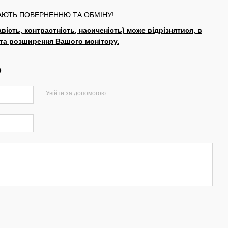
ГАЮТЬ ПОВЕРНЕННЮ ТА ОБМІНУ!
авість, контрастність, насиченість) може відрізнятися, в
 та розширення Вашого монітору.
р
Увійти за допомогою