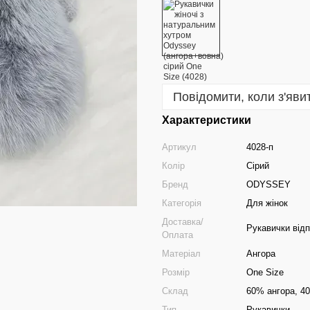
Повідомити, коли з'яви
Характеристики
Артикул
4028-п
Колір
Сірий
Бренд
ODYSSEY
Категорія
Для жінок
Доставка/
Рукавички від
Оплата
Матеріал
Ангора
Розмір
One Size
Склад
60% ангора, 4
Тип
Рукавички