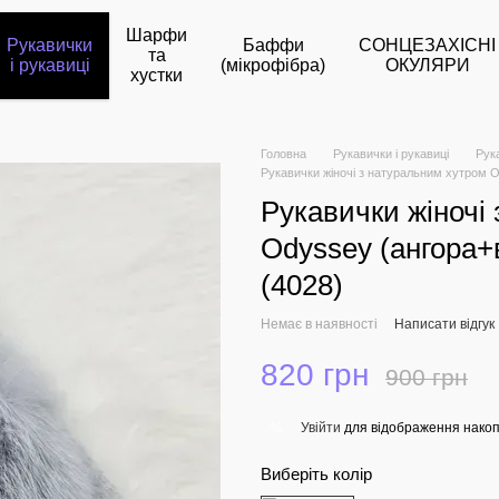
Шарфи
Рукавички
Баффи
СОНЦЕЗАХІСНІ
та
і рукавиці
(мікрофібра)
ОКУЛЯРИ
хустки
Головна
Рукавички і рукавиці
Рук
Рукавички жіночі з натуральним хутром O
Рукавички жіночі
Odyssey (ангора+
(4028)
Немає в наявності
Написати відгук
820 грн
900 грн
Увійти
для відображення накоп
%
Виберіть колір