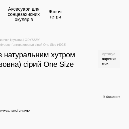
Аксесуари для
Жіночі
сонцезахисних
гетри
окулярів
авички і рукавиці ODYSSEY
dyssey (ангора+вовна) сірий One Size (4028)
 з натуральним хутром
Артикул
варежки
вовна) сірий One Size
мех
В бажання
ичувальної знижки