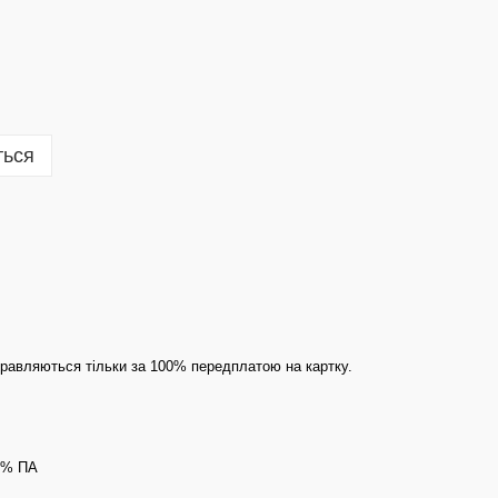
ться
правляються тільки за 100% передплатою на картку.
0% ПА