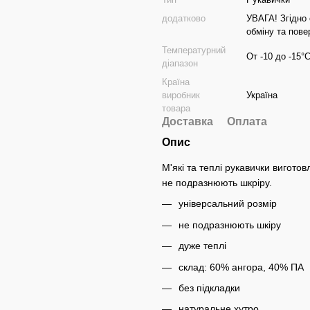
додатково
УВАГА! Згідно 
обміну та по
Температурний
От -10 до -15°
діапазон
Країна
виробник
Україна
товара
Доставка
Оплата
Опис
М'які та теплі рукавички виготов
не подразнюють шкріру.
універсальний розмір
не подразнюють шкіру
дуже теплі
склад: 60% ангора, 40% ПА
без підкладки
натуральне хутро