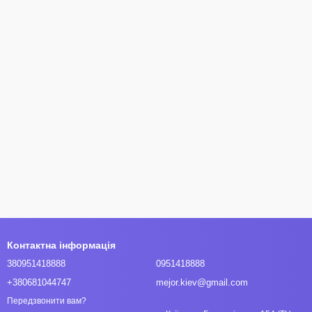
Контактна інформація
380951418888
0951418888
+380681044747
mejor.kiev@gmail.com
Передзвонити вам?