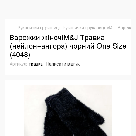
Рукавички і рукавиці
Рукавички і рукавиці M&J
Варежки 
Варежки жіночіM&J Травка
(нейлон+ангора) чорний One Size
(4048)
Артикул:
травка
Написати відгук