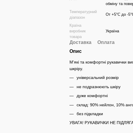
обміну та по
Температурний
От +5°C до -5°
діапазон
Країна
виробник
Україна
товара
Доставка
Оплата
Опис
М'які та комфортні рукавички ви
шкріру.
універсальний розмір
не подразнюють шкіру
дуже комфортні
склад: 90% нейлон, 10% анг
без підкладки
УВАГА! РУКАВИЧКИ НЕ ПІДЛЯ