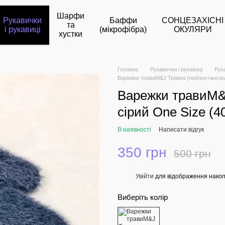
Шарфи
Рукавички
Баффи
СОНЦЕЗАХІСНІ
та
і рукавиці
(мікрофібра)
ОКУЛЯРИ
хустки
Головна
Рукавички і рукавиці
Рук
Варежки травиM&J Травка (нейлон+ангора)
Варежки травиM&
сірий One Size (4
В наявності
Написати відгук
350 грн
500 грн
Увійти
для відображення накоп
%
Виберіть колір