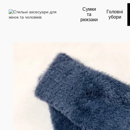
Перейти до основного контенту
Сумки
Головні
та
убори
рюкзаки