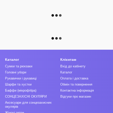
Каталог
Клієнтам
Сумки та рюкзаки
Вхід до кабінету
Головні убори
Каталог
Рукавички і рукавиці
Оплата і доставка
Шарфи та хустки
Обмін та повернення
Баффи (мікрофібра)
Контактна інформація
СОНЦЕЗАХІСНІ ОКУЛЯРИ
Відгуки про магазин
Аксесуари для сонцезахисних
окулярів
Жіночі гетри