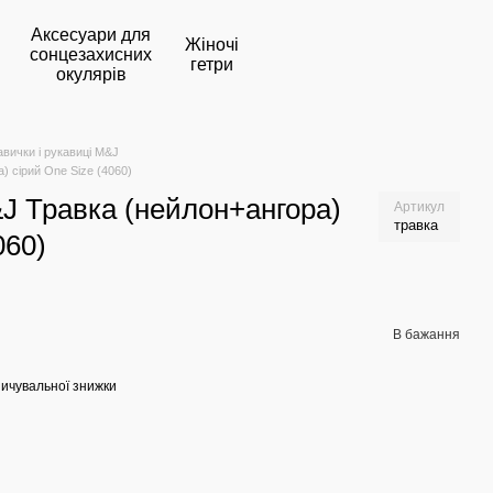
Аксесуари для
Жіночі
сонцезахисних
гетри
окулярів
авички і рукавиці M&J
 сірий One Size (4060)
J Травка (нейлон+ангора)
Артикул
травка
060)
В бажання
ичувальної знижки