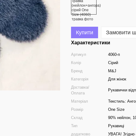
Купити
Замовити 
Характеристики
Артикул
4060-п
Колір
Сірий
Бренд
M&J
Категорія
Для жінок
Доставка/
Рукавички від
Оплата
Матеріал
Текстиль: Анго
Розмір
One Size
Склад
90% нейлон, 1
Тип
Рукавиці
додатково
УВАГА! Згідно 