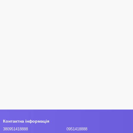
Контактна інформація
380951418888
0951418888