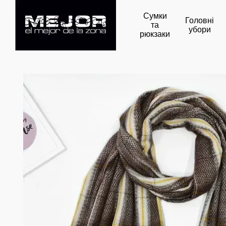
Перейти до основного контенту
Сумки
Головні
та
убори
рюкзаки