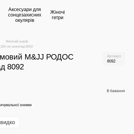
Аксесуари для
Жіночі
сонцезахисних
гетри
окулярів
Жіночий шарф
180 см шоколад 8092
имовий M&JJ РОДОС
Артикул
8092
д 8092
В бажання
ичувальної знижки
швидко