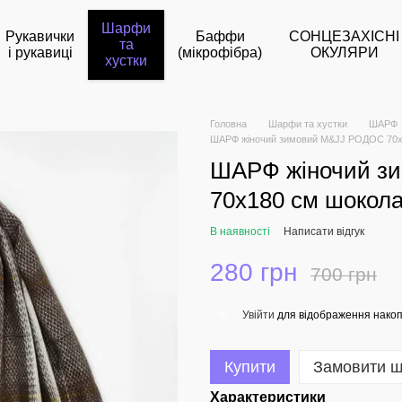
Шарфи
Рукавички
Баффи
СОНЦЕЗАХІСНІ
та
і рукавиці
(мікрофібра)
ОКУЛЯРИ
хустки
Головна
Шарфи та хустки
ШАРФ
ШАРФ жіночий зимовий M&JJ РОДОС 70х
ШАРФ жіночий з
70х180 см шокола
В наявності
Написати відгук
280 грн
700 грн
Увійти
для відображення накоп
%
Купити
Замовити 
Характеристики