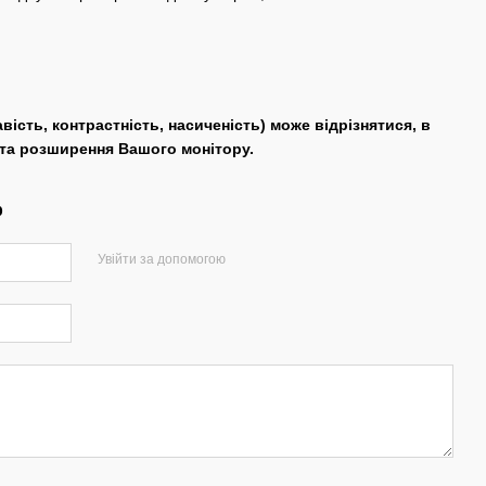
авість, контрастність, насиченість) може відрізнятися, в
 та розширення Вашого монітору.
р
Увійти за допомогою