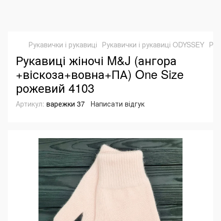
Рукавички і рукавиці
Рукавички і рукавиці ODYSSEY
Рук
Рукавиці жіночі M&J (ангора
+віскоза+вовна+ПА) One Size
рожевий 4103
Артикул:
варежки 37
Написати відгук