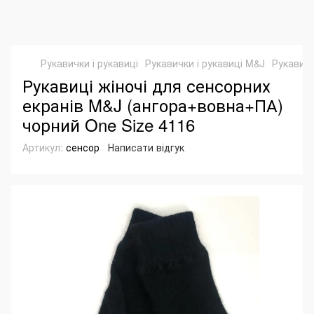
Рукавички і рукавиці
Рукавички і рукавиці M&J
Рукавиці
Рукавиці жіночі для сенсорних
екранів M&J (ангора+вовна+ПА)
чорний One Size 4116
Артикул:
сенсор
Написати відгук