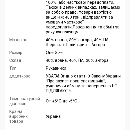
100%, або часткової передоплати.
Також в деяких випадках, залишаємо
за собою право, товари вартістю
вище ніж 400 грн., відправляти за
умовами часткової
передоплати.Повернення та обмін за
рахунок покупця.
Матеріал
40% вовна, 20% ангора, 40% ПА,
Шерсть + Полиакрил + Ангора
Розмір
One Size
Склад
40% вовна, 40% ПА, 20% ангора
Тип
Рукавички
додатково
УВАГА! Згідно статті 9 Закону України
"Про захист прав споживачів",
рукавички обміну та поверненню НЕ
ПІДЛЯГАЮТЬ!
Температурний
От +5°C до -5°C
діапазон
Країна
виробник
Україна
товара