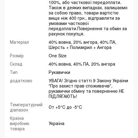
100%, або часткової передоплати.
Також в деяких випадках, залишаємо
за собою право, товари вартістю
вище ніж 400 грн., відправляти за
умовами часткової
передоплати.Повернення та обмін за
рахунок покупця.
Матеріал
40% вовна, 20% ангора, 40% ПА,
Шерсть + Полиакрил + Ангора
Розмір
One Size
Склад
40% вовна, 40% ПА, 20% ангора
Тип
Рукавички
додатково
УВАГА! Згідно статті 9 Закону України
"Про захист прав споживачів",
рукавички обміну та поверненню НЕ
ПІДЛЯГАЮТЬ!
Температурний
От +5°C до -5°C
діапазон
Країна
виробник
Україна
товара