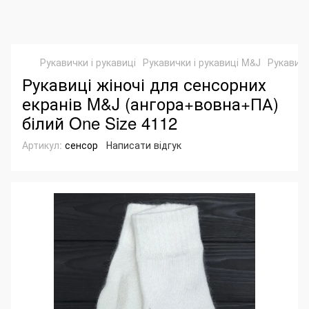
Рукавички і рукавиці
Рукавички і рукавиці M&J
Рукавиці
Рукавиці жіночі для сенсорних
екранів M&J (ангора+вовна+ПА)
білий One Size 4112
Артикул:
сенсор
Написати відгук