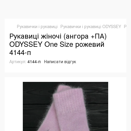
Рукавички і рукавиці
Рукавички і рукавиці ODYSSEY
Рук
Рукавиці жіночі (ангора +ПА)
ODYSSEY One Size рожевий
4144-п
Артикул:
4144-п
Написати відгук