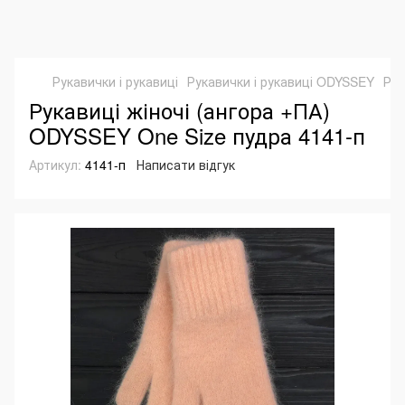
Рукавички і рукавиці
Рукавички і рукавиці ODYSSEY
Рук
Рукавиці жіночі (ангора +ПА)
ODYSSEY One Size пудра 4141-п
Артикул:
4141-п
Написати відгук