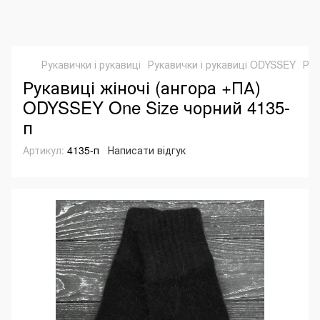
Рукавички і рукавиці
Рукавички і рукавиці ODYSSEY
Рук
Рукавиці жіночі (ангора +ПА)
ODYSSEY One Size чорний 4135-
п
Артикул:
4135-п
Написати відгук