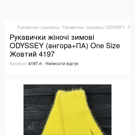
Рукавички і рукавиці
Рукавички і рукавиці ODYSSEY
Рук
Рукавички жіночі зимові
ODYSSEY (ангора+ПА) One Size
Жовтий 4197
Артикул:
4197-п
Написати відгук