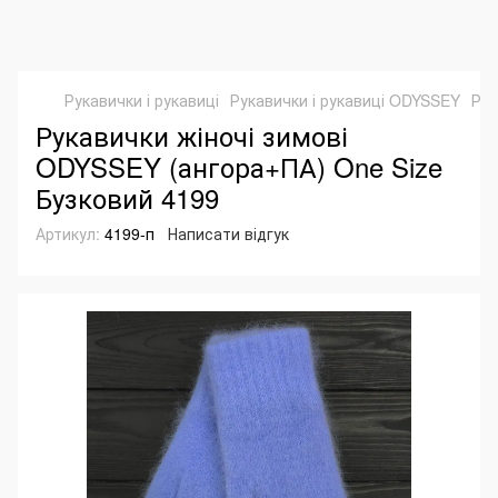
Рукавички і рукавиці
Рукавички і рукавиці ODYSSEY
Рук
Рукавички жіночі зимові
ODYSSEY (ангора+ПА) One Size
Бузковий 4199
Артикул:
4199-п
Написати відгук