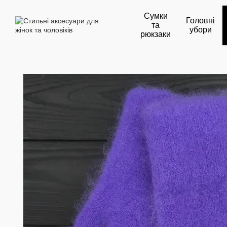
Перейти до основного контенту
Сумки
Головні
та
убори
рюкзаки