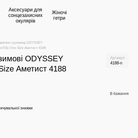
Аксесуари для
Жіночі
сонцезахисних
гетри
окулярів
авички і рукавиці ODYSSEY
а+ПА) One Size Аметист 4188
і зимові ODYSSEY
Артикул
4188-п
Size Аметист 4188
В бажання
ичувальної знижки