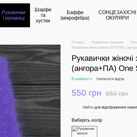
Шарфи
Рукавички
Баффи
СОНЦЕЗАХІСНІ
та
і рукавиці
(мікрофібра)
ОКУЛЯРИ
хустки
Головна
Рукавички і рукавиці
Рук
Рукавички жіночі зимові ODYSSEY (ангор
Рукавички жіноч
(ангора+ПА) One 
В наявності
Написати відгук
550 грн
650 грн
Увійти
для відображення накоп
%
Виберіть колір