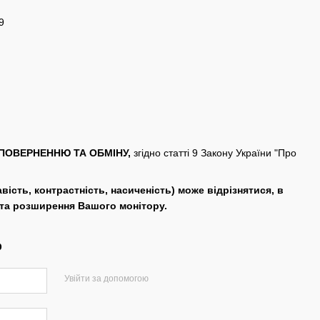
9
ПОВЕРНЕННЮ ТА ОБМІНУ,
згідно статті 9 Закону України "Про
авість, контрастність, насиченість) може відрізнятися, в
 та розширення Вашого монітору.
р
Увійти за допомогою