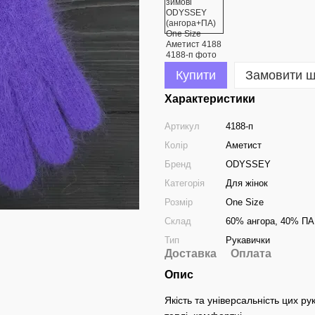
Купити
Замовити 
Характеристики
Артикул
4188-п
Колір
Аметист
Бренд
ODYSSEY
Категорія
Для жінок
Розмір
One Size
Склад
60% ангора, 40% ПА
Тип
Рукавички
Доставка
Оплата
Опис
Якість та універсальність цих ру