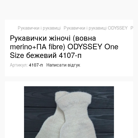
Рукавички і рукавиці
Рукавички і рукавиці ODYSSEY
Рук
Рукавички жіночі (вовна
merino+ПА fibre) ODYSSEY One
Size бежевий 4107-п
Артикул:
4107-п
Написати відгук