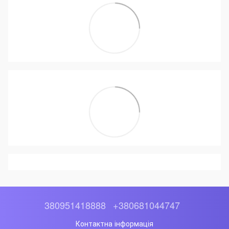
380951418888
+380681044747
Контактна інформація