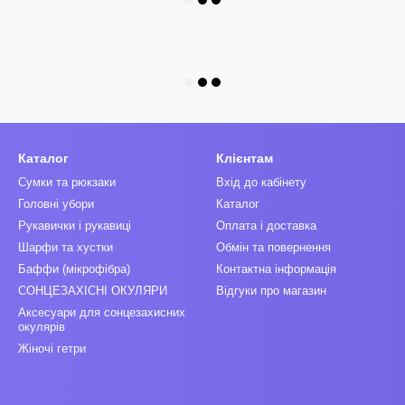
Каталог
Клієнтам
Сумки та рюкзаки
Вхід до кабінету
Головні убори
Каталог
Рукавички і рукавиці
Оплата і доставка
Шарфи та хустки
Обмін та повернення
Баффи (мікрофібра)
Контактна інформація
СОНЦЕЗАХІСНІ ОКУЛЯРИ
Відгуки про магазин
Аксесуари для сонцезахисних
окулярів
Жіночі гетри