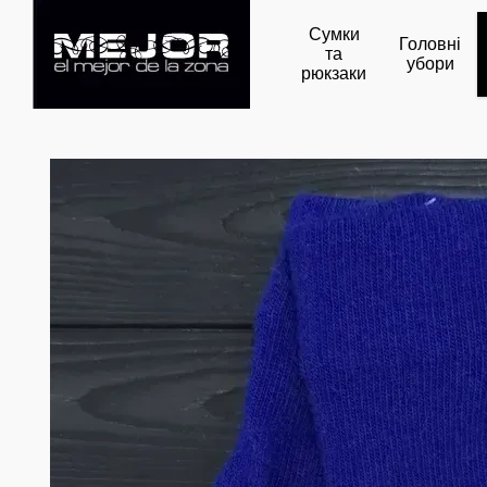
Перейти до основного контенту
Сумки
Головні
та
убори
рюкзаки