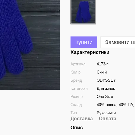
Купити
Замовити 
Характеристики
Артикул
4173-п
Колір
Синій
Бренд
ODYSSEY
Категорія
Для жінок
Розмір
One Size
Склад
40% вовна, 40% ПА,
Тип
Рукавички
Доставка
Оплата
Опис