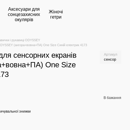
Аксесуари для
Жіночі
сонцезахисних
гетри
окулярів
авички і рукавиці ODYSSEY
 ODYSSEY (ангора+вовна+ПА) One Size Синій електрик 4173
для сенсорних екранів
Артикул
сенсор
+вовна+ПА) One Size
173
В бажання
ичувальної знижки