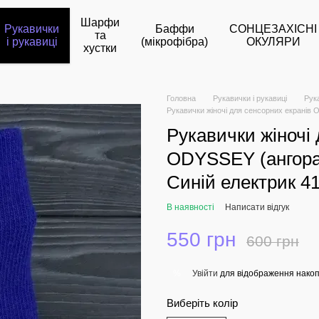
Шарфи
Рукавички
Баффи
СОНЦЕЗАХІСНІ
та
і рукавиці
(мікрофібра)
ОКУЛЯРИ
хустки
Головна
Рукавички і рукавиці
Рук
Рукавички жіночі для сенсорних екранів
Рукавички жіночі 
ODYSSEY (ангора
Синій електрик 4
В наявності
Написати відгук
550 грн
600 грн
Увійти
для відображення накоп
%
Виберіть колір