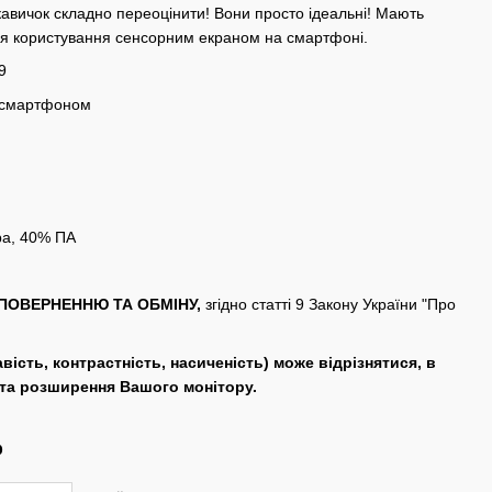
укавичок складно переоцінити! Вони просто ідеальні! Мають
ля користування сенсорним екраном на смартфоні.
9
я смартфоном
ра, 40% ПА
ПОВЕРНЕННЮ ТА ОБМІНУ,
згідно статті 9 Закону України "Про
авість, контрастність, насиченість) може відрізнятися, в
 та розширення Вашого монітору.
р