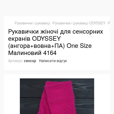
Рукавички і рукавиці
Рукавички і рукавиці ODYSSEY
Рук
Рукавички жіночі для сенсорних
екранів ODYSSEY
(ангора+вовна+ПА) One Size
Малиновий 4164
Артикул:
сенсор
Написати відгук