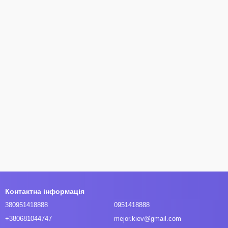
Контактна інформація
380951418888
0951418888
+380681044747
mejor.kiev@gmail.com