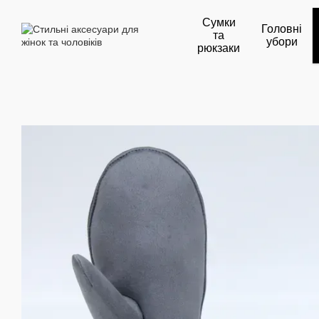
Перейти до основного контенту
Сумки
Головні
та
убори
рюкзаки