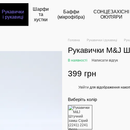
Шарфи
Рукавички
Баффи
СОНЦЕЗАХІСНІ
та
і рукавиці
(мікрофібра)
ОКУЛЯРИ
хустки
Головна
Рукавички і рукавиці
Рук
Рукавички M&J Ш
В наявності
Написати відгук
399 грн
Увійти
для відображення накоп
%
Виберіть колір