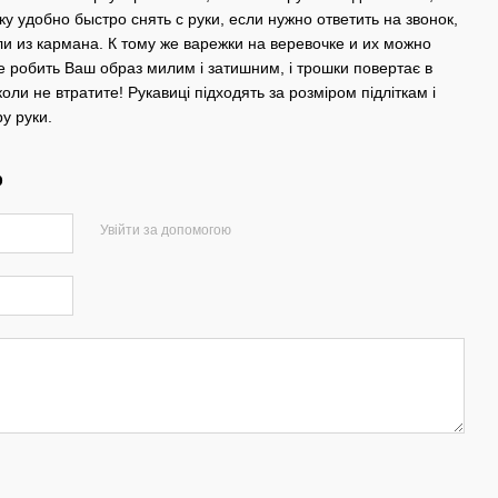
у удобно быстро снять с руки, если нужно ответить на звонок,
или из кармана. К тому же варежки на веревочке и их можно
 робить Ваш образ милим і затишним, і трошки повертає в
іколи не втратите! Рукавиці підходять за розміром підліткам і
ру руки.
р
Увійти за допомогою