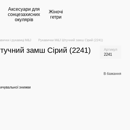
Аксесуари для
Жіночі
сонцезахисних
гетри
окулярів
авички і рукавиці M&J
Рукавички M&J Штучний замш Сірий (2241)
тучний замш Сірий (2241)
Артикул
2241
В бажання
ичувальної знижки