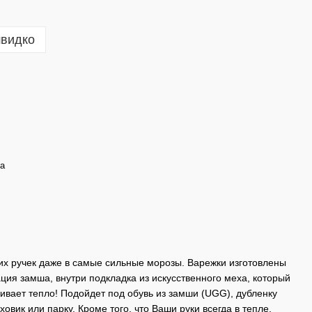
швидко
а
х ручек даже в самые сильные морозы. Варежки изготовлены
ция замша, внутри подкладка из искусственного меха, который
ивает тепло! Подойдет под обувь из замши (UGG), дубленку
ховик или парку. Кроме того, что Ваши руки всегда в тепле,