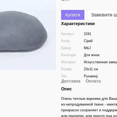
Купити
Замовити 
Характеристики
Артикул
2241
Колір
Сірий
Бренд
M&J
Категорія
Для жінок
Матеріал
Искусственная замш
Розмір
23х11 см
Тип
Рукавиці
Доставка
Оплата
Опис
Очень теплые варежки для Ваши
из непродуваемой ткани - имита
прекрасно сохраняет и поддерж
или пропитку, или просто под пу