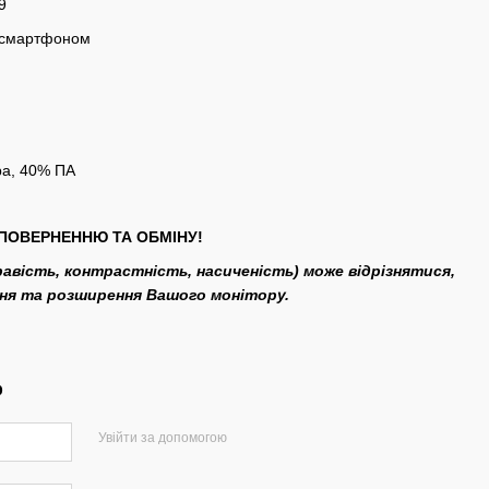
9
я смартфоном
ра, 40% ПА
ПОВЕРНЕННЮ ТА ОБМІНУ!
кравість, контрастність, насиченість) може відрізнятися,
ння та розширення Вашого монітору.
р
Увійти за допомогою