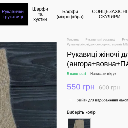
Шарфи
Рукавички
Баффи
СОНЦЕЗАХІСНІ
та
і рукавиці
(мікрофібра)
ОКУЛЯРИ
хустки
Головна
Рукавички і рукавиці
Рук
Рукавиці жіночі для сенсорних екранів M
Рукавиці жіночі 
(ангора+вовна+ПА
В наявності
Написати відгук
550 грн
600 грн
Увійти
для відображення накоп
%
Виберіть колір