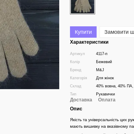
Купити
Замовити 
Характеристики
Артикул
4117-п
Колір
Бежевий
Бренд
M&J
Категорія
Для жінок
Склад
40% вовна, 40% ПА,
Тип
Рукавички
Доставка
Оплата
Опис
Якість та універсальність цих р
мають вишивку на вказівному п