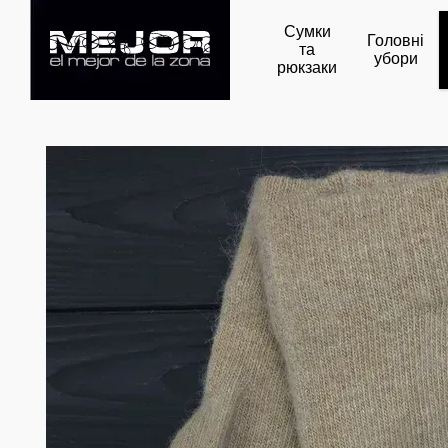
Перейти до основного контенту
Сумки
Головні
та
убори
рюкзаки