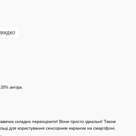
швидко
 20% ангора
укавичок складно переоцінити! Вони просто ідеальні! Також
альці для користування сенсорним екраном на смартфоні.