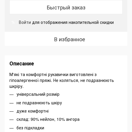
Быстрый заказ
Войти
для отображения накопительной скидки
%
В избранное
Описание
М'які та комфортні рукавички виготовлені з
гіпоалергенної пряжі. Не коляться, не подразнюють
шкріру.
універсальний розмір
не подразнюють шкіру
дуже комфортні
склад: 90% нейлон, 10% ангора
без підкладки