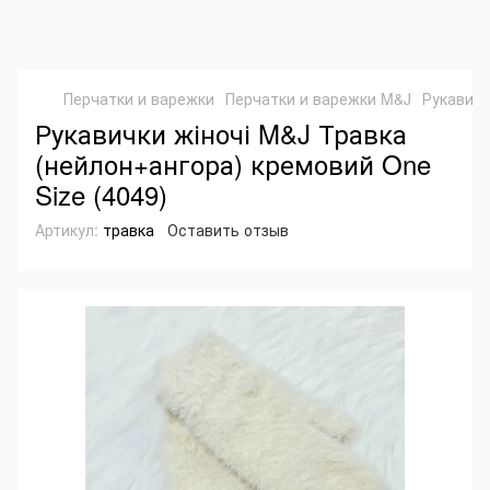
Перчатки и варежки
Перчатки и варежки M&J
Рукавичк
Рукавички жіночі M&J Травка
(нейлон+ангора) кремовий One
Size (4049)
Артикул:
травка
Оставить отзыв