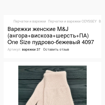
Перчатки и варежки
Перчатки и варежки ODYSSEY
Вар
Варежки женские M&J
(ангора+вискоза+шерсть+ПА)
One Size пудрово-бежевый 4097
Артикул:
варежки 37
Оставить отзыв