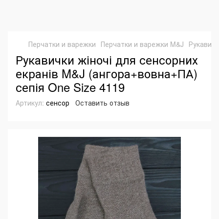
Перчатки и варежки
Перчатки и варежки M&J
Рукавичк
Рукавички жіночі для сенсорних
екранів M&J (ангора+вовна+ПА)
сепія One Size 4119
Артикул:
сенсор
Оставить отзыв