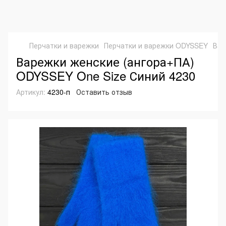
Перчатки и варежки
Перчатки и варежки ODYSSEY
Вар
Варежки женские (ангора+ПА)
ODYSSEY One Size Синий 4230
Артикул:
4230-п
Оставить отзыв