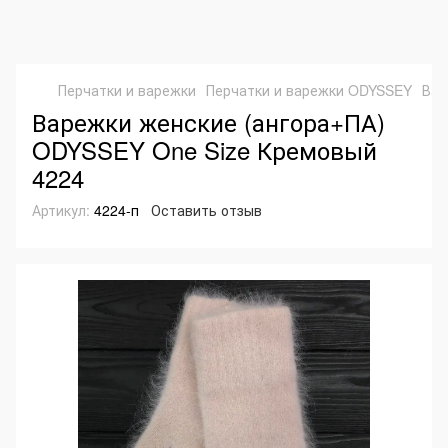
Перчатки и варежки
Перчатки и варежки ODYSSEY
Вар
Варежки женские (ангора+ПА)
ODYSSEY One Size Кремовый
4224
Артикул:
4224-п
Оставить отзыв