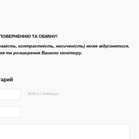
ПОВЕРНЕННЮ ТА ОБМІНУ!
кравість, контрастність, насиченість) може відрізнятися,
ння та розширення Вашого монітору.
тарий
Войти с помощью