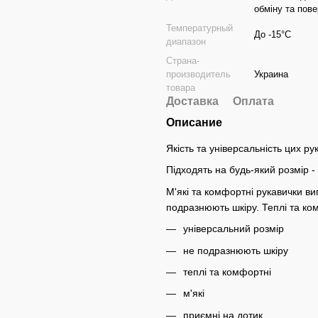
обміну та по
Температурный
До -15°C
диапазон
Страна-
производитель
Украина
товара
Доставка
Оплата
Описание
Якість та універсальність цих р
Підходять на будь-який розмір - 
М'які та комфортні рукавички виг
подразнюють шкіру. Теплі та ко
універсальний розмір
не подразнюють шкіру
теплі та комфортні
м'які
приємні на дотик