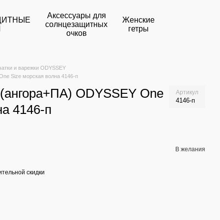
Аксессуары для
ЩИТНЫЕ
Женские
солнцезащитных
И
гетры
очков
чатки и варежки ODYSSEY
ne Size морская волна 4146-п
 (ангора+ПА) ODYSSEY One
Артикул
4146-п
на 4146-п
В желания
тельной скидки