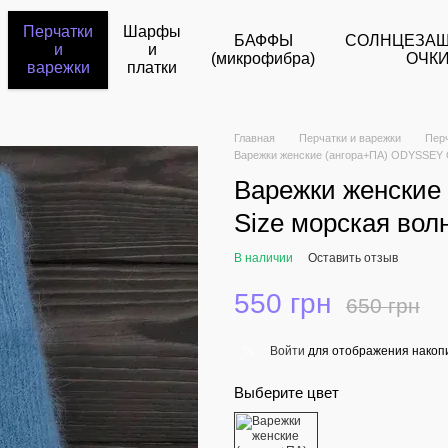
Перчатки
Шарфы
БАФФЫ
СОЛНЦЕЗА
и
и
(микрофибра)
ОЧК
варежки
платки
Главная
Перчатки и варежки
Пер
Варежки женские (ангора+ПА) ODYSSEY O
Варежки женские
Size морская вол
В наличии
Оставить отзыв
550 грн
650 грн
Войти
для отображения накопи
%
Выберите цвет