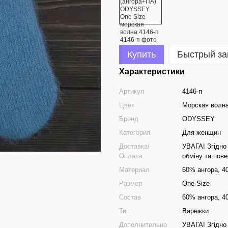
Купить
Быстрый за
Характеристики
Артикул
4146-п
Цвет
Морская волн
Бренд
ODYSSEY
Категория
Для женщин
Доставка/
УВАГА! Згідно 
Оплата
обміну та пов
Материал
60% ангора, 
Размер
One Size
Состав
60% ангора, 
Тип
Варежки
Дополнительно
УВАГА! Згідно 