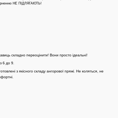
верненню НЕ ПІДЛЯГАЮТЬ!
укавиць складно переоцінити! Вони просто ідеальні!
з 6 до 9.
отовлені з якісного складу ангорової пряжі. Не коляться, не
мфортні.