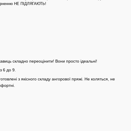
верненню НЕ ПІДЛЯГАЮТЬ!
укавиць складно переоцінити! Вони просто ідеальні!
з 6 до 9.
отовлені з якісного складу ангорової пряжі. Не коляться, не
мфортні.