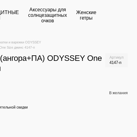
Аксессуары для
ЩИТНЫЕ
Женские
солнцезащитных
И
гетры
очков
чатки и варежки ODYSSEY
ne Size джинс 4147-п
 (ангора+ПА) ODYSSEY One
Артикул
4147-п
п
В желания
тельной скидки