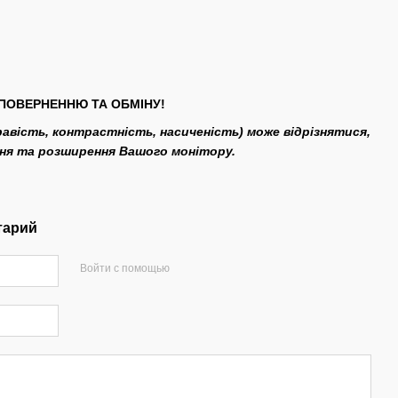
ПОВЕРНЕННЮ ТА ОБМІНУ!
кравість, контрастність, насиченість) може відрізнятися,
ння та розширення Вашого монітору.
тарий
Войти с помощью