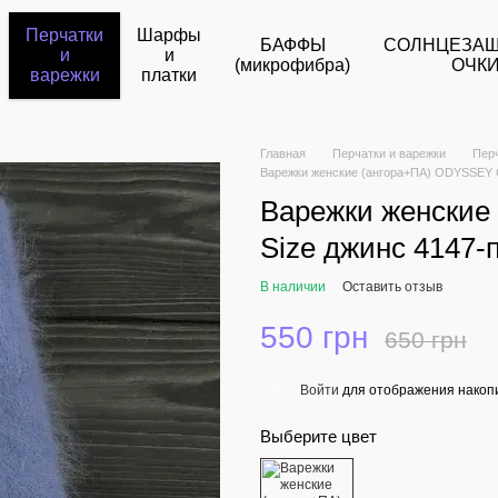
Перчатки
Шарфы
БАФФЫ
СОЛНЦЕЗА
и
и
(микрофибра)
ОЧК
варежки
платки
Главная
Перчатки и варежки
Пер
Варежки женские (ангора+ПА) ODYSSEY O
Варежки женские
Size джинс 4147-
В наличии
Оставить отзыв
550 грн
650 грн
Войти
для отображения накопи
%
Выберите цвет