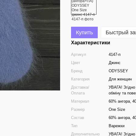
Купить
Быстрый за
Характеристики
Артикул
4147-п
Цвет
Джинс
Бренд
ODYSSEY
Категория
Для женщин
Доставка/
УВАГА! Згідно 
Оплата
обміну та пов
Материал
60% ангора, 
Размер
One Size
Состав
60% ангора, 
Тип
Варежки
Дополнительно
УВАГА! Згідно 