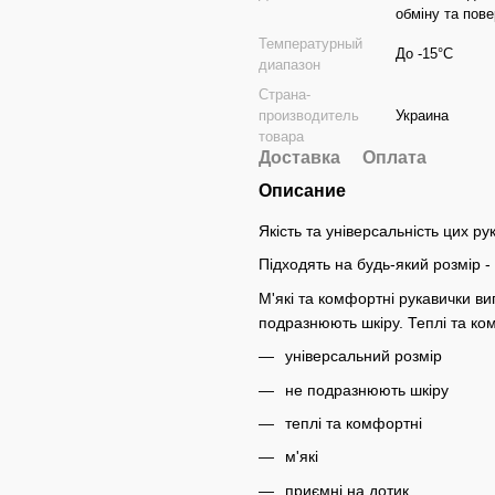
обміну та по
Температурный
До -15°C
диапазон
Страна-
производитель
Украина
товара
Доставка
Оплата
Описание
Якість та універсальність цих р
Підходять на будь-який розмір - 
М'які та комфортні рукавички виг
подразнюють шкіру. Теплі та ко
універсальний розмір
не подразнюють шкіру
теплі та комфортні
м'які
приємні на дотик