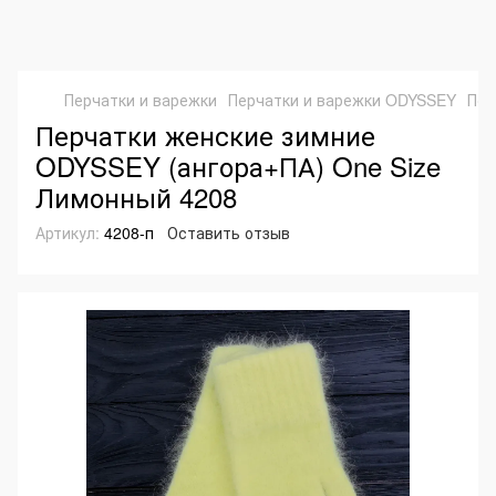
Перчатки и варежки
Перчатки и варежки ODYSSEY
Пер
Перчатки женские зимние
ODYSSEY (ангора+ПА) One Size
Лимонный 4208
Артикул:
4208-п
Оставить отзыв