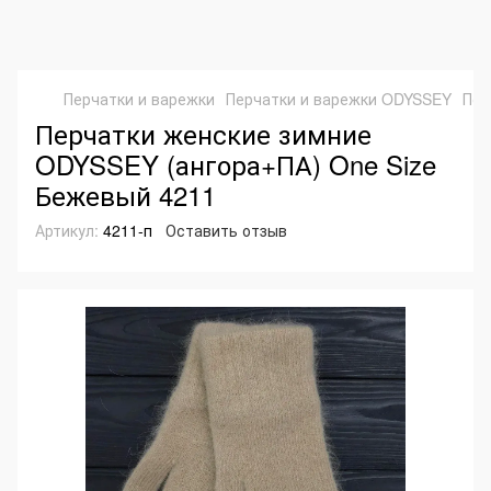
Перчатки и варежки
Перчатки и варежки ODYSSEY
Пер
Перчатки женские зимние
ODYSSEY (ангора+ПА) One Size
Бежевый 4211
Артикул:
4211-п
Оставить отзыв