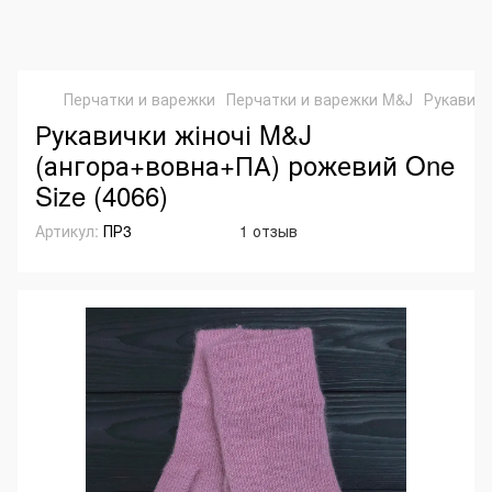
Перчатки и варежки
Перчатки и варежки M&J
Рукавичк
Рукавички жіночі M&J
(ангора+вовна+ПА) рожевий One
Size (4066)
Артикул:
ПР3
1 отзыв