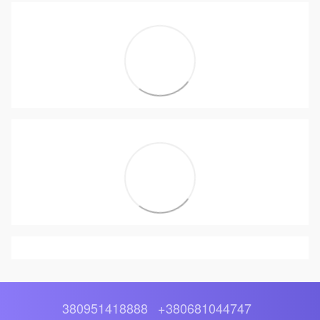
380951418888
+380681044747