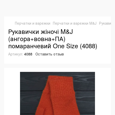
Перчатки и варежки
Перчатки и варежки M&J
Рукавичк
Рукавички жіночі M&J
(ангора+вовна+ПА)
помаранчевий One Size (4088)
Артикул:
4088
Оставить отзыв