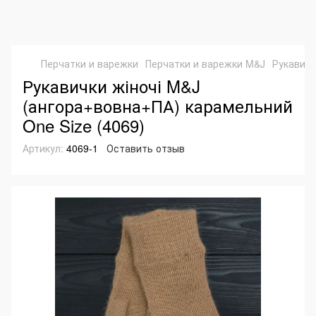
Перчатки и варежки
Перчатки и варежки M&J
Рукавичк
Рукавички жіночі M&J
(ангора+вовна+ПА) карамельний
One Size (4069)
Артикул:
4069-1
Оставить отзыв